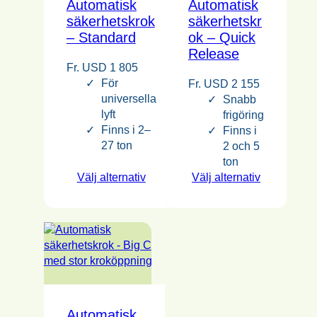
Automatisk
Automatisk
säkerhetskrok
säkerhetskr
– Standard
ok – Quick
Release
Fr.
USD
1 805
För
Fr.
USD
2 155
universella
Snabb
lyft
frigöring
Finns i 2–
Finns i
27 ton
2 och 5
ton
Välj alternativ
Välj alternativ
Automatisk