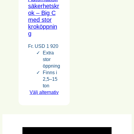
säkerhetskr
ok – Big C
med stor
kroköppnin
g
Fr.
USD
1 920
Extra
stor
öppning
Finns i
2,5–15
ton
Välj alternativ