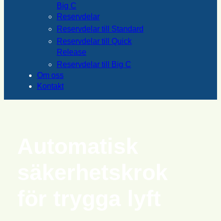
Big C
Reservdelar
Reservdelar till Standard
Reservdelar till Quick
Release
Reservdelar till Big C
Om oss
Kontakt
Automatisk
säkerhetskrok
för trygga lyft