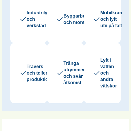
Industrilyft
Mobilkran
Byggarbetsplats
och
och lyft
och montage
verkstad
ute på fält
Lyft i
Trånga
Travers
vatten
utrymmen
och telfer i
och
och svår
produktion
andra
åtkomst
vätskor