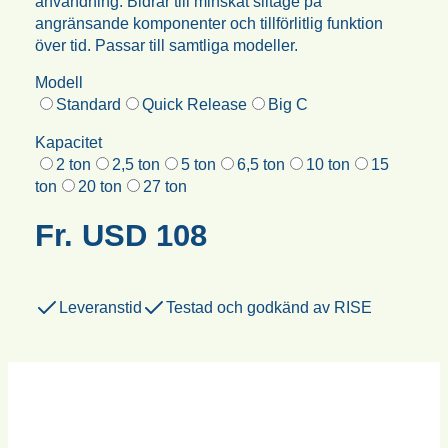
användning. Bidrar till minskat slitage på
angränsande komponenter och tillförlitlig funktion
över tid. Passar till samtliga modeller.
Modell
Standard
Quick Release
Big C
Kapacitet
2 ton
2,5 ton
5 ton
6,5 ton
10 ton
15
ton
20 ton
27 ton
Fr.
USD
108
Leveranstid
Testad och godkänd av RISE